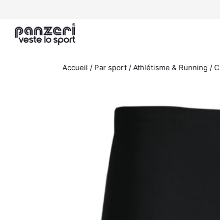
Aller
au
contenu
Accueil
/
Par sport
/
Athlétisme & Running
/ C