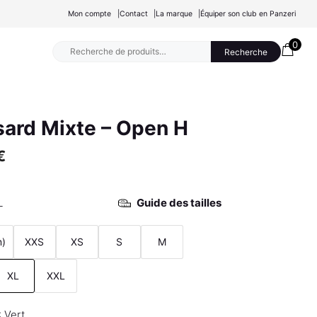
Mon compte
Contact
La marque
Équiper son club en Panzeri
0
Recherche
Recherche
pour :
sard Mixte – Open H
€
L
Guide des tailles
m)
XXS
XS
S
M
XL
XXL
Vert