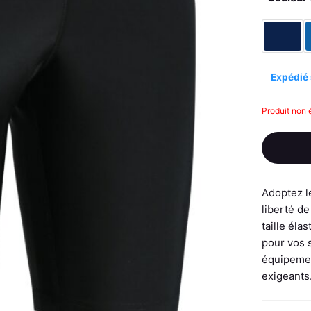
Expédié 
Produit non 
Adoptez le
liberté d
taille éla
pour vos 
équipement
exigeants