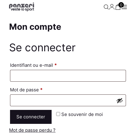
Aller
0
au
contenu
Mon compte
Se connecter
Obligatoire
Identifiant ou e-mail
*
Obligatoire
Mot de passe
*
Se souvenir de moi
Se connecter
Sweat Femme - Easy K - Noir
ir /
Mot de passe perdu ?
/ Blanc