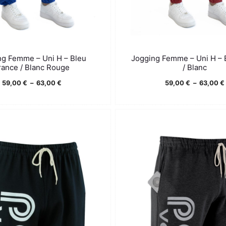
ng Femme – Uni H – Bleu
Jogging Femme – Uni H –
rance / Blanc Rouge
/ Blanc
Plage
59,00
€
–
63,00
€
59,00
€
–
63,00
€
de
prix :
59,00 €
à
63,00 €