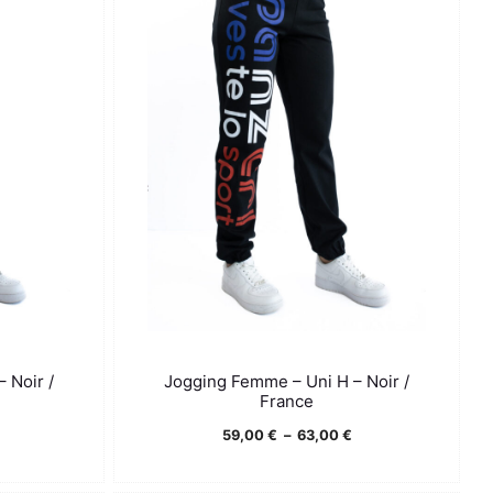
 Noir /
Jogging Femme – Uni H – Noir /
France
Plage
Plage
59,00
€
–
63,00
€
de
de
prix :
prix :