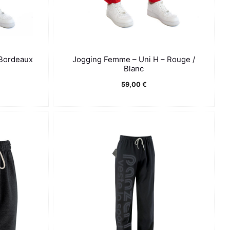
 Bordeaux
Jogging Femme – Uni H – Rouge /
Blanc
Plage
59,00
€
de
prix :
59,00 €
à
63,00 €