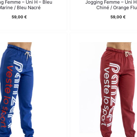
ng Femme – Uni H – Bleu
Jogging Femme – Uni H 
arine / Bleu Nacré
Chiné / Orange Fl
59,00
€
59,00
€