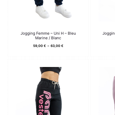
Jogging Femme – Uni H – Bleu
Joggin
Marine / Blanc
Plage
59,00
€
–
63,00
€
de
prix :
59,00 €
à
63,00 €