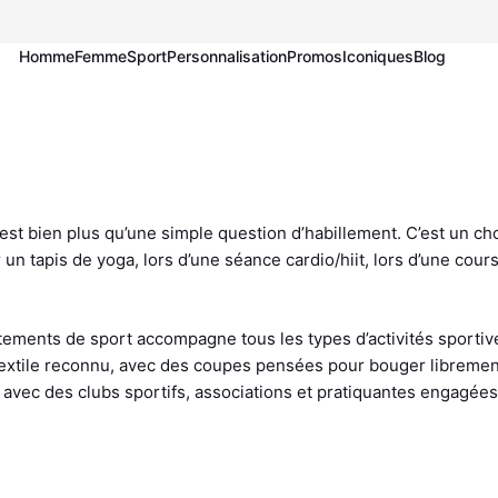
Homme
Femme
Sport
Personnalisation
Promos
Iconiques
Blog
Hauts Personnalisés
Hauts
Hauts
Tous les produits
Bas Personnalisés
Bas
Bas
Nos Iconiques 🌟
Nos iconiques 🌟
Nos iconiques 🌟
Nos iconiques 🌟
Débardeur Personnalisé
Débardeurs
Brassières
Accessoires
Jogging Personnalisé
Joggings
Joggings
T-Shirt Personnalisé
Maillots
Débardeurs
Short Personnalisé
Shorts
Leggings
Danse & Yoga
Polo Personnalisé
T-shirts & Polos
Maillots
Bermuda Personnalisé
Bermudas
Shorts
Handball
Sweat Personnalisé
Sweats
T-shirts & Polos
Legging Personnalisé
t bien plus qu’une simple question d’habillement. C’est un cho
Volley & Beach Volley
Veste Personnalisé
Vestes
Sweats
Pantacourt Personnalisé
 un tapis de yoga, lors d’une séance cardio/hiit, lors d’une cour
Basket
Vestes
Fitness
Athlétisme & Running
Tennis & Padel
ents de sport accompagne tous les types d’activités sportives, 
Football
re textile reconnu, avec des coupes pensées pour bouger libreme
avec des clubs sportifs, associations et pratiquantes engagées