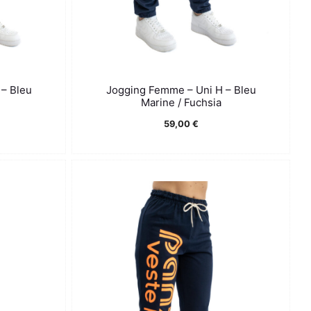
– Bleu
Jogging Femme – Uni H – Bleu
Marine / Fuchsia
Plage
59,00
€
de
prix :
59,00 €
à
63,00 €