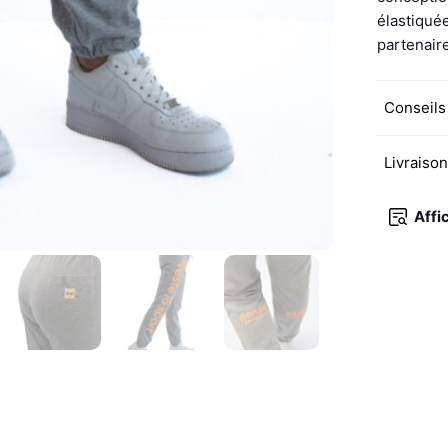
-
élastiquée
Gris
partenaire
Chiné
/
Conseils
Orange
Fluo
Livraiso
Affi