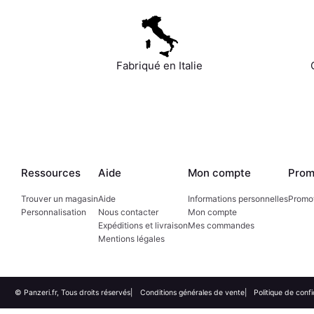
Fabriqué en Italie
Ressources
Aide
Mon compte
Prom
Trouver un magasin
Aide
Informations personnelles
Promo
Personnalisation
Nous contacter
Mon compte
Expéditions et livraison
Mes commandes
Mentions légales
© Panzeri.fr, Tous droits réservés
Conditions générales de vente
Politique de confi