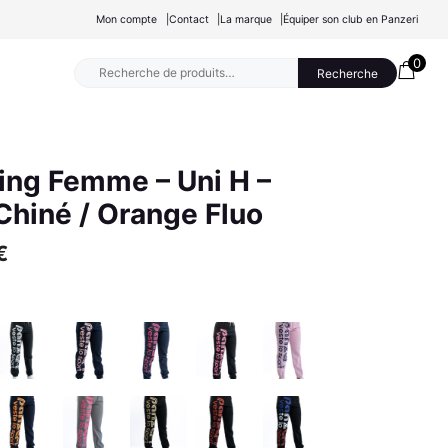
Mon compte
Contact
La marque
Équiper son club en Panzeri
0
Recherche
Recherche
pour :
ing Femme – Uni H –
Chiné / Orange Fluo
€