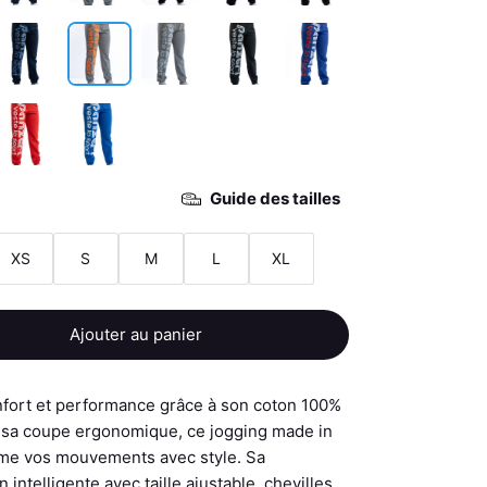
Guide des tailles
XS
S
M
L
XL
Ajouter au panier
onfort et performance grâce à son coton 100%
t sa coupe ergonomique, ce jogging made in
lime vos mouvements avec style. Sa
 intelligente avec taille ajustable, chevilles