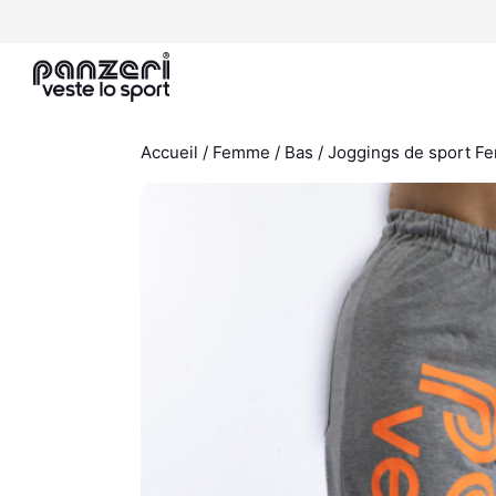
Aller
au
contenu
Accueil
/
Femme
/
Bas
/
Joggings de sport 