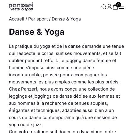
Aller
0
au
contenu
Accueil
/
Par sport
/ Danse & Yoga
Danse & Yoga
La pratique du yoga et de la danse demande une tenue
qui respecte le corps, suit ses mouvements, et se fait
oublier pendant l’effort.
Le jogging danse femme et
homme s’impose ainsi comme une pièce
incontournable, pensée pour accompagner les
mouvements les plus amples comme les plus précis.
Chez Panzeri, nous avons conçu une collection de
leggings et joggings de danse dédiée aux femmes et
aux hommes à la recherche de tenues souples,
élégantes et techniques, adaptées aussi bien à un
cours de danse contemporaine qu’à une session de
yoga ou de jazz.
me - Park O -
Sweat Homme - Easy K
Que votre pratique soit douce ou dynamique, notre