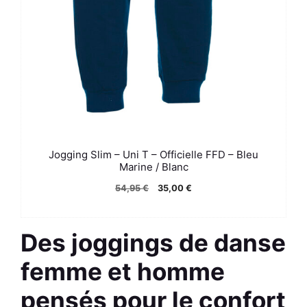
Jogging Slim – Uni T – Officielle FFD – Bleu
Marine / Blanc
Le
Le
54,95
€
35,00
€
prix
prix
initial
actuel
Des joggings de danse
était :
est :
54,95 €.
35,00 €.
femme et homme
pensés pour le confort