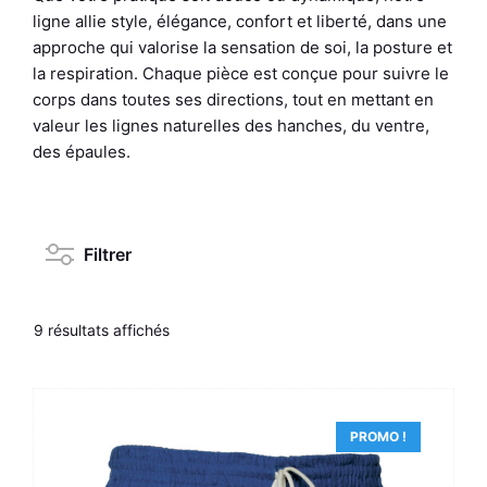
/ Blanc Rouge
ligne allie style, élégance, confort et liberté, dans une
59,00
€
Ce
+
AJOU
+
AJOUTER
approche qui valorise la sensation de soi, la posture et
produit
la respiration. Chaque pièce est conçue pour suivre le
a
corps dans toutes ses directions, tout en mettant en
plusieurs
valeur les lignes naturelles des hanches, du ventre,
variations.
des épaules.
Les
options
peuvent
être
Filtrer
choisies
sur
la
9 résultats affichés
page
du
produit
PROMO !