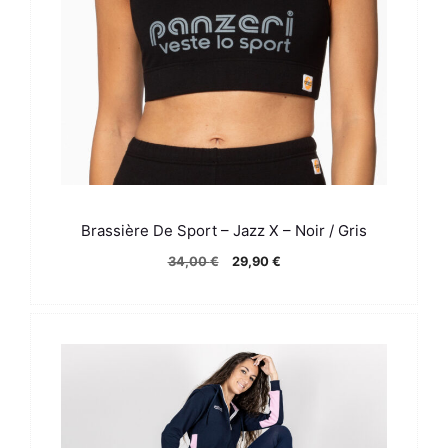
Brassière De Sport – Jazz X – Noir / Gris
Le
Le
34,00
€
29,90
€
prix
prix
initial
actuel
était :
est :
34,00 €.
29,90 €.