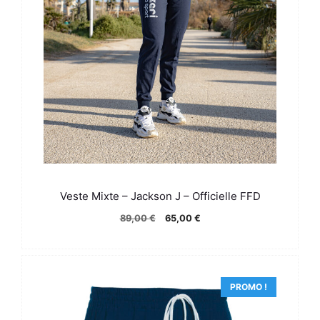
Veste Mixte – Jackson J – Officielle FFD
Le
Le
89,00
€
65,00
€
prix
prix
initial
actuel
était :
est :
89,00 €.
65,00 €.
PROMO !