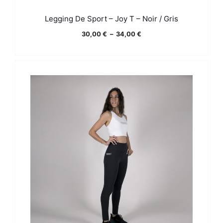
Legging De Sport – Joy T – Noir / Gris
Plage
30,00
€
–
34,00
€
de
prix :
30,00 €
à
34,00 €