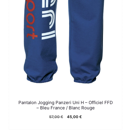
Pantalon Jogging Panzeri Uni H – Officiel FFD
– Bleu France / Blanc Rouge
Le
Le
57,00
€
45,00
€
prix
prix
initial
actuel