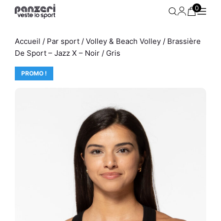
Aller
0
au
contenu
Accueil
/
Par sport
/
Volley & Beach Volley
/ Brassière
De Sport – Jazz X – Noir / Gris
PROMO !
Jogging Homme - Park O -
Kaki / Beige