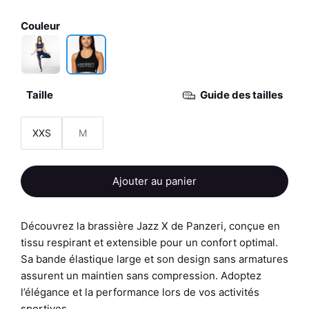
Couleur
Taille
Guide des tailles
XXS
M
quantité
Ajouter au panier
de
Brassière
De
Découvrez la brassière Jazz X de Panzeri, conçue en
Sport
tissu respirant et extensible pour un confort optimal.
-
Sa bande élastique large et son design sans armatures
Jazz
assurent un maintien sans compression. Adoptez
X
l’élégance et la performance lors de vos activités
-
sportives.