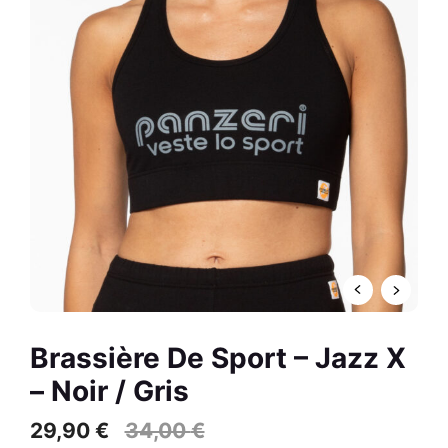
-
72,00
€
+
AJOUTER
R
Brassière De Sport – Jazz X
– Noir / Gris
29,90
€
34,00
€