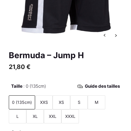
Noir Nacré
37,00
€
+
AJOUTER
R
Bermuda – Jump H
21,80
€
Taille
0 (135cm)
Guide des tailles
0 (135cm)
XXS
XS
S
M
L
XL
XXL
XXXL