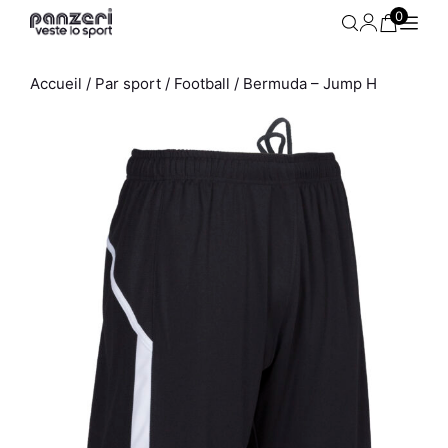
Aller
0
au
contenu
Accueil
/
Par sport
/
Football
/ Bermuda – Jump H
Short Femme - Uni A - Noir /