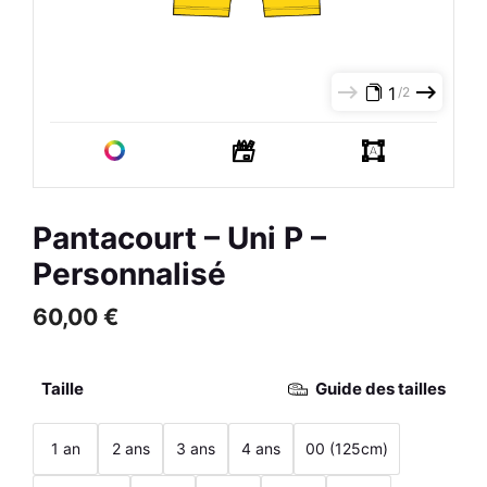
R
Cannes H
0,00
€
+
AJOUTER
1
2
Pantacourt – Uni P –
Personnalisé
60,00
€
Taille
Guide des tailles
1 an
2 ans
3 ans
4 ans
00 (125cm)