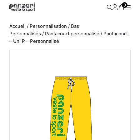
Aller
0
au
contenu
Accueil
/
Personnalisation
/
Bas
Personnalisés
/
Pantacourt personnalisé
/ Pantacourt
– Uni P – Personnalisé
Ensemble Débardeur -
71
Cannes A et Hot pants -