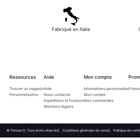
Fabriqué en Italie
Ressources
Aide
Mon compte
Prom
Trouver un magasin
Aide
Informations personnelles
Promo
Personnalisation
Nous contacter
Mon compte
Expéditions et livraison
Mes commandes
Mentions légales
© Panzeri.fr, Tous droits réservés
Conditions générales de vente
Politique de confi