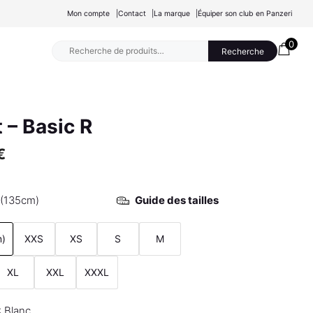
Mon compte
Contact
La marque
Équiper son club en Panzeri
0
Recherche
Recherche
pour :
 – Basic R
€
 (135cm)
Guide des tailles
m)
XXS
XS
S
M
XL
XXL
XXXL
Blanc