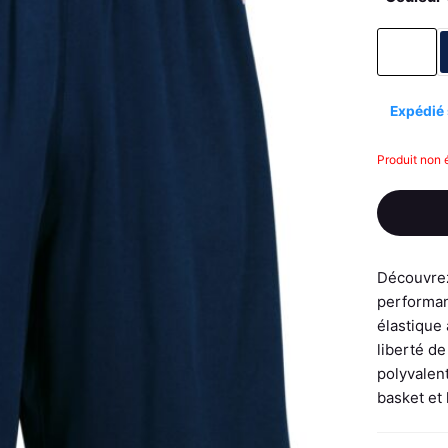
Expédié 
Produit non 
Découvrez 
performan
élastique 
liberté d
polyvalent
basket et 