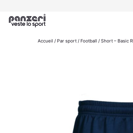
Aller
au
contenu
Accueil
/
Par sport
/
Football
/ Short – Basic R