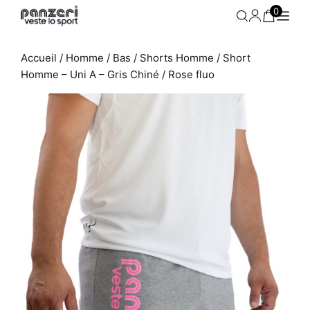
Aller
0
au
contenu
Accueil
/
Homme
/
Bas
/
Shorts Homme
/ Short
Homme – Uni A – Gris Chiné / Rose fluo
 -
Jogging Femme - Uni H -