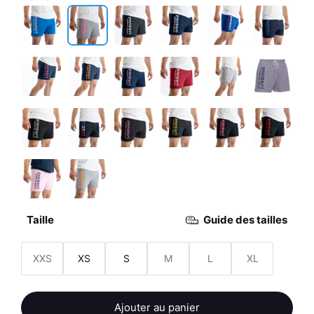
Taille
Guide des tailles
XXS
XS
S
M
L
XL
quantité
Ajouter au panier