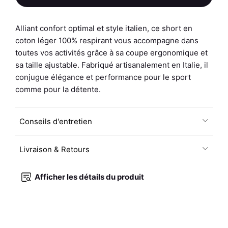
de
Short
Homme
Alliant confort optimal et style italien, ce short en
-
coton léger 100% respirant vous accompagne dans
Uni
toutes vos activités grâce à sa coupe ergonomique et
A
sa taille ajustable. Fabriqué artisanalement en Italie, il
-
conjugue élégance et performance pour le sport
Gris
comme pour la détente.
Chiné
/
Conseils d'entretien
Rose
fluo
Livraison & Retours
Afficher les détails du produit