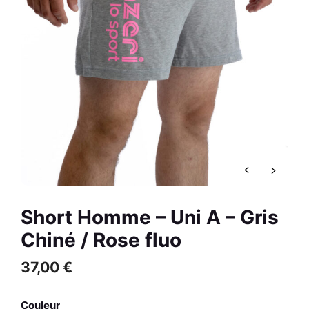
Bleu Marine / Rose
R
59,00
€
+
AJOUTER
Short Homme – Uni A – Gris
Chiné / Rose fluo
37,00
€
Couleur