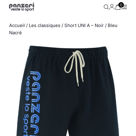
Aller
0
au
contenu
Accueil
/
Les classiques
/ Short UNI A – Noir / Bleu
Nacré
se /
Short Femme - Uni A - Noir /