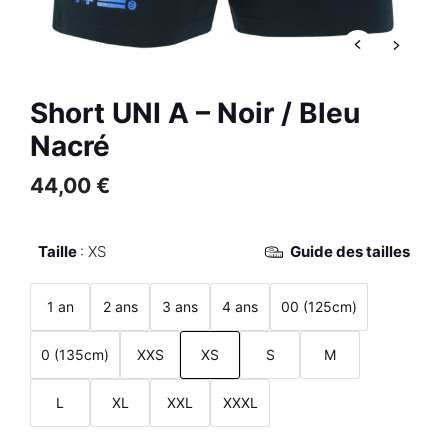
Fuchsia Nacré
37,00
€
R
+
AJOUTER
Short UNI A – Noir / Bleu
Nacré
44,00
€
Taille
XS
Guide des tailles
1 an
2 ans
3 ans
4 ans
00 (125cm)
0 (135cm)
XXS
XS
S
M
L
XL
XXL
XXXL