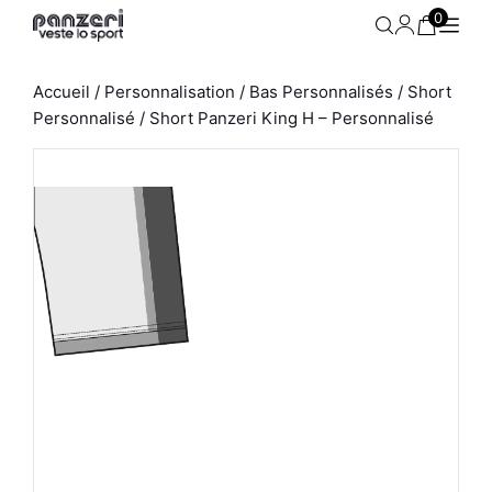
Aller
0
au
contenu
Accueil
/
Personnalisation
/
Bas Personnalisés
/
Short
Personnalisé
/ Short Panzeri King H – Personnalisé
63