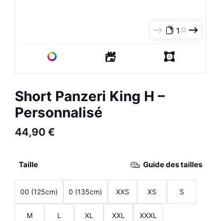
R
Jogging Femme - Park O -
Bleu Marine / Blanc
1
2
67,00
€
+
AJOUTER
Short Panzeri King H –
Personnalisé
44,90
€
Taille
Guide des tailles
00 (125cm)
0 (135cm)
XXS
XS
S
M
L
XL
XXL
XXXL