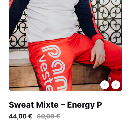
/ Rose Fluo
59,00
€
R
+
AJOUTER
Sweat Mixte – Energy P
44,00
€
60,00
€