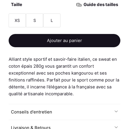
Taille
Guide des tailles
XS
S
L
quantité
Ajouter au panier
de
Sweat
Mixte
Alliant style sportif et savoir-faire italien, ce sweat en
-
coton épais 280g vous garantit un confort
Energy
exceptionnel avec ses poches kangourou et ses
P
finitions raffinées. Parfait pour le sport comme pour la
détente, il incarne l’élégance à la française avec sa
qualité artisanale incomparable.
Conseils d'entretien
Livraison & Retours