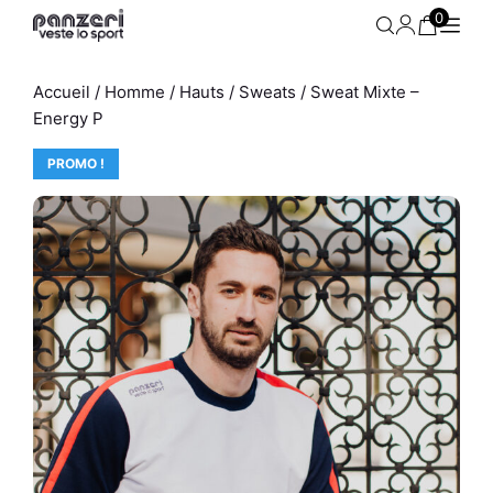
Aller
0
au
contenu
Accueil
/
Homme
/
Hauts
/
Sweats
/ Sweat Mixte –
Energy P
PROMO !
 -
Jogging Femme - Uni H - Noir