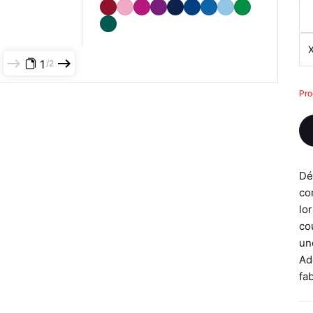
1
2
Pro
Dé
co
lo
co
un
Ad
fa