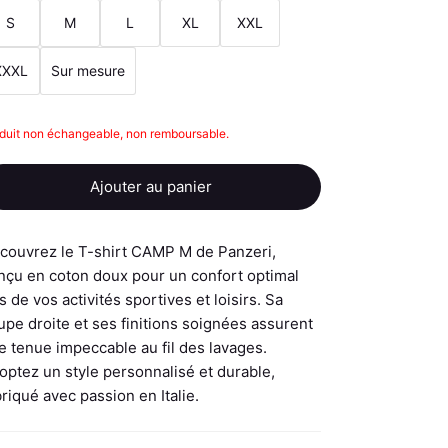
S
M
L
XL
XXL
XXXL
Sur mesure
quantité
duit non échangeable, non remboursable.
de
T-
Ajouter au panier
shirts
Camp
M
couvrez le T-shirt CAMP M de Panzeri,
-
nçu en coton doux pour un confort optimal
Personnalisé
rs de vos activités sportives et loisirs. Sa
upe droite et ses finitions soignées assurent
e tenue impeccable au fil des lavages.
optez un style personnalisé et durable,
briqué avec passion en Italie.