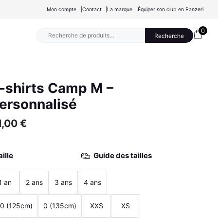
Mon compte
Contact
La marque
Équiper son club en Panzeri
0
Recherche
Recherche
pour :
-shirts Camp M –
ersonnalisé
1,00
€
aille
Guide des tailles
1 an
2 ans
3 ans
4 ans
0 (125cm)
0 (135cm)
XXS
XS