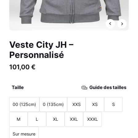
Bleu Roi / Blanc
-
Ce
59,00
€
+
AJOUTER
produi
Ce
a
R
produit
plusieu
a
variati
Veste City JH –
plusieurs
Les
variations.
Personnalisé
option
Les
peuve
options
101,00
€
être
peuvent
choisie
être
sur
Taille
Guide des tailles
choisies
la
sur
page
la
00 (125cm)
0 (135cm)
XXS
XS
S
du
page
produi
du
M
L
XL
XXL
XXXL
produit
Sur mesure