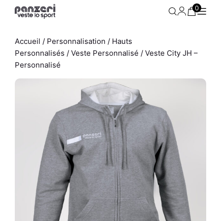
Aller
0
au
contenu
Accueil
/
Personnalisation
/
Hauts
Personnalisés
/
Veste Personnalisé
/ Veste City JH –
Personnalisé
Jogging Homme - Uni H -