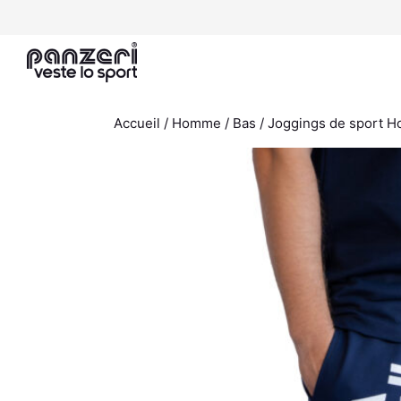
Aller
au
contenu
Accueil
/
Homme
/
Bas
/
Joggings de sport 