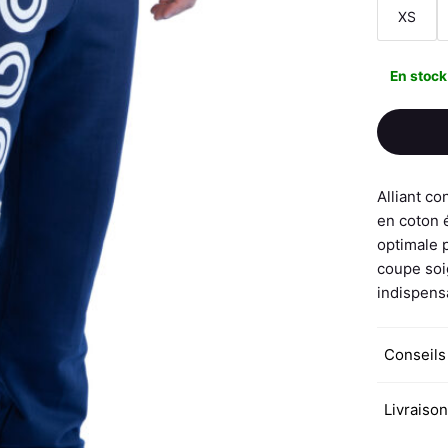
XS
En stock
Alliant co
en coton 
optimale 
coupe soig
indispens
Conseils
Livraiso