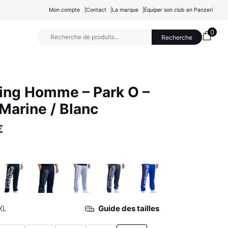
Mon compte
Contact
La marque
Équiper son club en Panzeri
0
Recherche
Recherche
pour :
ing Homme – Park O –
Marine / Blanc
€
XL
Guide des tailles