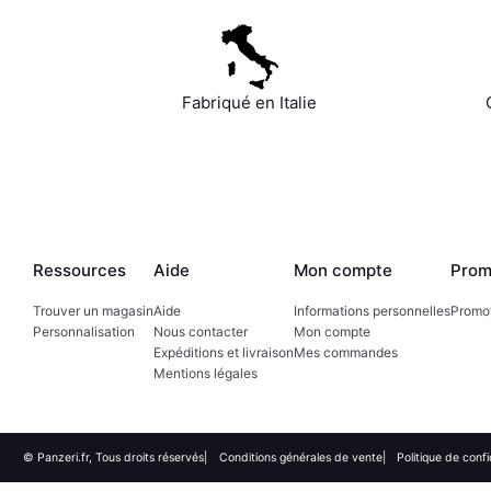
Fabriqué en Italie
Ressources
Aide
Mon compte
Prom
Trouver un magasin
Aide
Informations personnelles
Promo
Personnalisation
Nous contacter
Mon compte
Expéditions et livraison
Mes commandes
Mentions légales
© Panzeri.fr, Tous droits réservés
Conditions générales de vente
Politique de confi