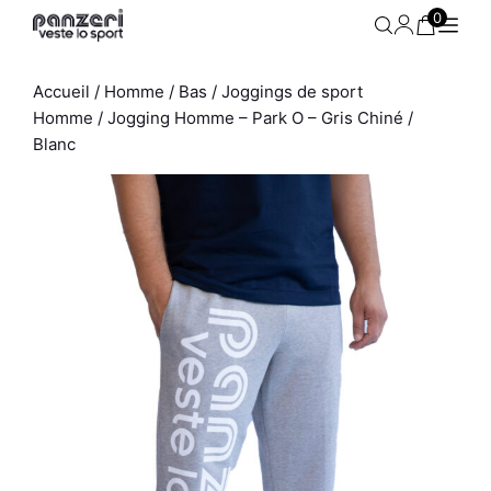
Aller
0
au
contenu
Accueil
/
Homme
/
Bas
/
Joggings de sport
Homme
/ Jogging Homme – Park O – Gris Chiné /
Blanc
Sweat Homme - Easy K P71