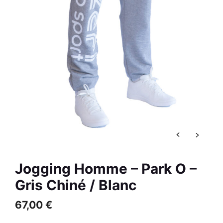
59,00
€
+
AJOUTER
R
Jogging Homme – Park O –
Gris Chiné / Blanc
67,00
€