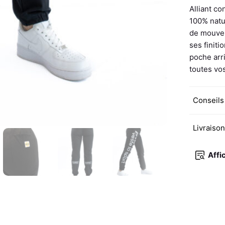
Alliant co
100% natur
de mouvem
ses finiti
poche arr
toutes vos
Conseils
Livraiso
Affi