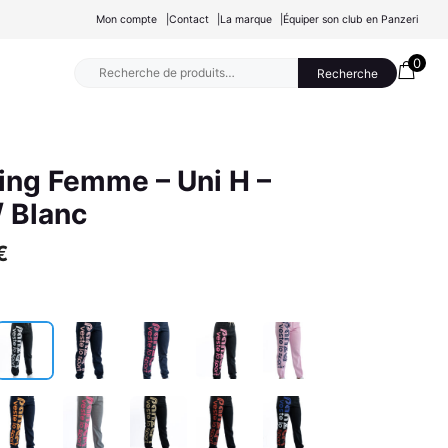
Mon compte
Contact
La marque
Équiper son club en Panzeri
0
Recherche
Recherche
pour :
ing Femme – Uni H –
/ Blanc
€