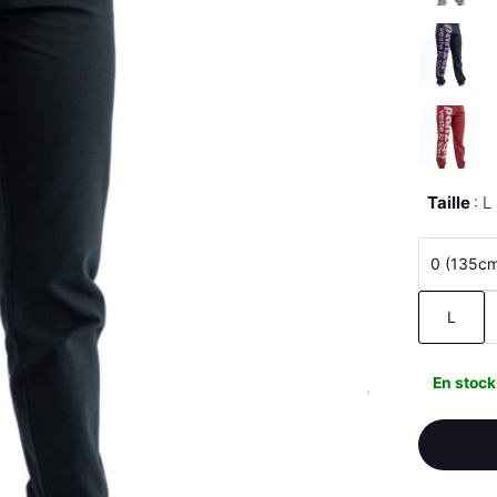
Taille
L
0 (135c
L
En stock