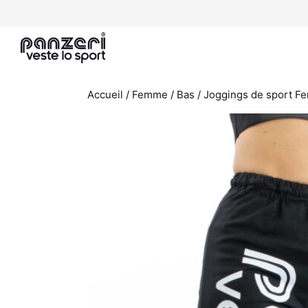
Aller
au
contenu
Accueil
/
Femme
/
Bas
/
Joggings de sport 