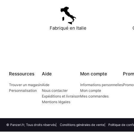
Fabriqué en Italie
Ressources
Aide
Mon compte
Prom
Trouver un magasin
Aide
Informations personnelles
Promo
Personnalisation
Nous contacter
Mon compte
Expéditions et livraison
Mes commandes
Mentions légales
© Panzeri.fr, Tous droits réservés
Conditions générales de vente
Politique de confi