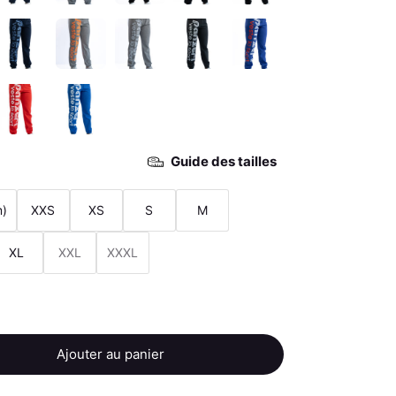
Guide des tailles
m)
XXS
XS
S
M
XL
XXL
XXXL
Ajouter au panier