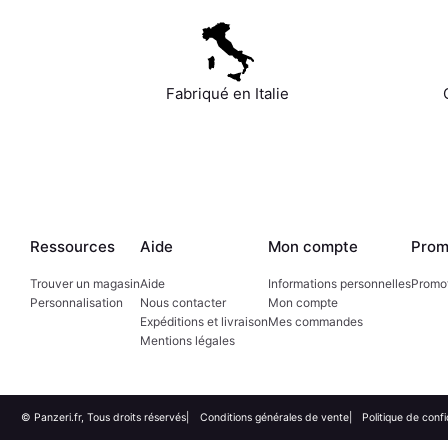
Fabriqué en Italie
Ressources
Aide
Mon compte
Prom
Trouver un magasin
Aide
Informations personnelles
Promo
Personnalisation
Nous contacter
Mon compte
Expéditions et livraison
Mes commandes
Mentions légales
© Panzeri.fr, Tous droits réservés
Conditions générales de vente
Politique de confi