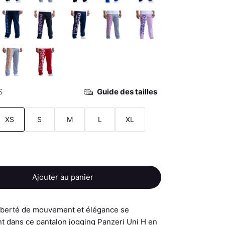
S
Guide des tailles
XS
S
M
L
XL
Ajouter au panier
liberté de mouvement et élégance se
t dans ce pantalon jogging Panzeri Uni H en