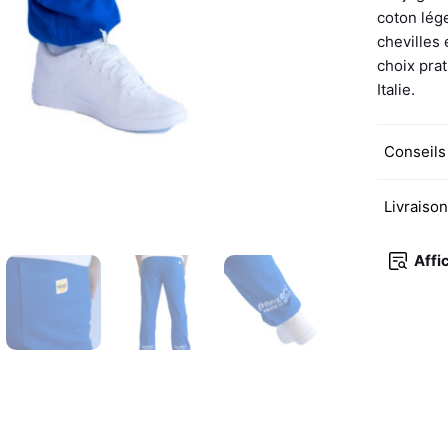
coton lég
chevilles 
choix prat
Italie.
Conseils
Livraiso
Affi