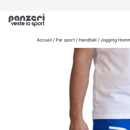
Aller
au
contenu
Accueil
/
Par sport
/
Handball
/ Jogging Homme