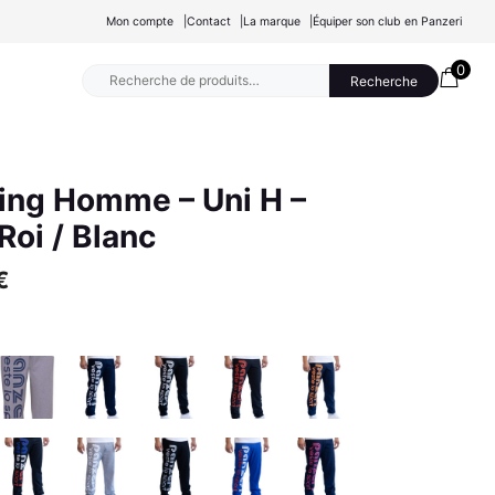
Mon compte
Contact
La marque
Équiper son club en Panzeri
0
Recherche
Recherche
pour :
ing Homme – Uni H –
Roi / Blanc
€