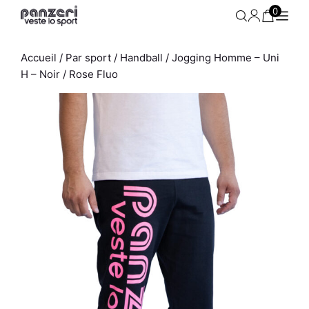
Aller
0
au
contenu
Accueil
/
Par sport
/
Handball
/ Jogging Homme – Uni
H – Noir / Rose Fluo
-
Sweat Homme - Easy K - Noir