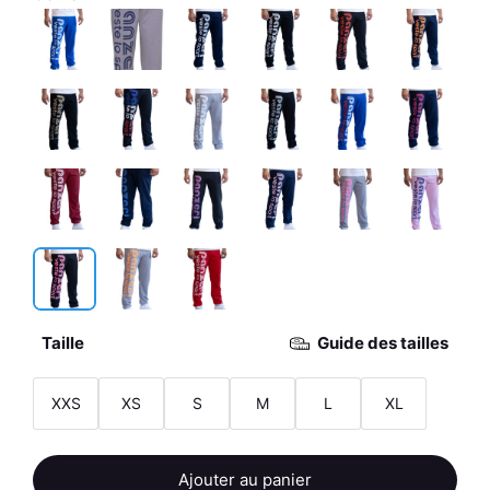
Taille
Guide des tailles
XXS
XS
S
M
L
XL
quantité
Ajouter au panier