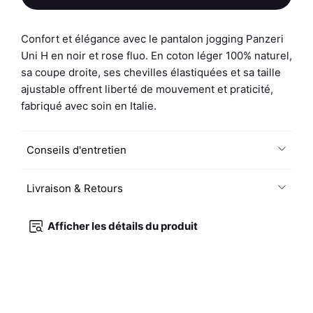
de
Jogging
Homme
Confort et élégance avec le pantalon jogging Panzeri
-
Uni H en noir et rose fluo. En coton léger 100% naturel,
Uni
sa coupe droite, ses chevilles élastiquées et sa taille
H
ajustable offrent liberté de mouvement et praticité,
-
fabriqué avec soin en Italie.
Noir
/
Conseils d'entretien
Rose
Fluo
Livraison & Retours
Afficher les détails du produit