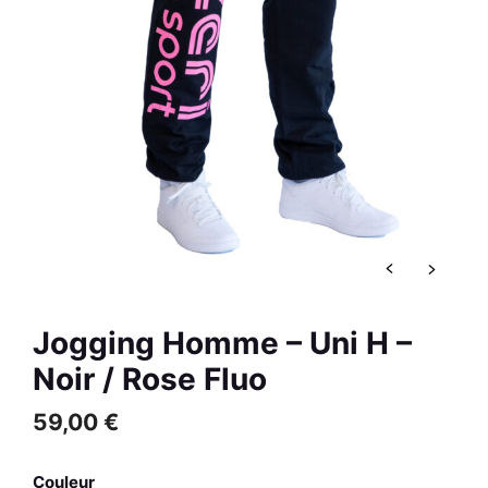
/ Rouge
R
59,00
€
+
AJOUTER
Jogging Homme – Uni H –
Noir / Rose Fluo
59,00
€
Couleur