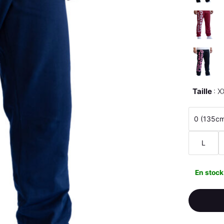
Taille
X
0 (135c
L
En stock