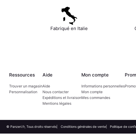
Fabriqué en Italie
Ressources
Aide
Mon compte
Prom
Trouver un magasin
Aide
Informations personnelles
Promo
Personnalisation
Nous contacter
Mon compte
Expéditions et livraison
Mes commandes
Mentions légales
© Panzeri.fr, Tous droits réservés
Conditions générales de vente
Politique de confi