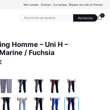
Mon compte
Contact
La marque
Équiper son club en Panzeri
0
Recherche
Recherche
pour :
ing Homme – Uni H –
Marine / Fuchsia
€