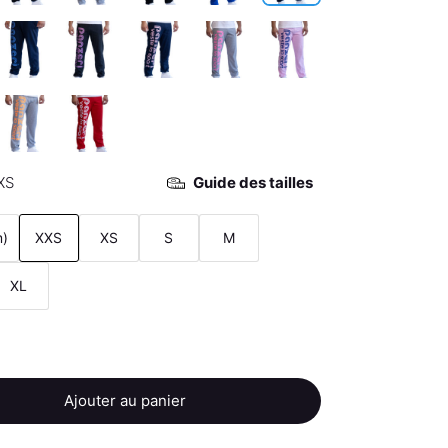
XS
Guide des tailles
m)
XXS
XS
S
M
XL
Ajouter au panier