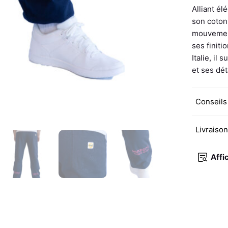
Alliant él
son coton 
mouvement
ses finiti
Italie, il
et ses dét
Conseils
Livraiso
Affi