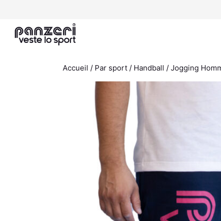
Aller
au
contenu
Accueil
/
Par sport
/
Handball
/ Jogging Homme