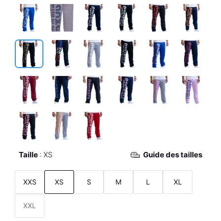
Taille
XS
Guide des tailles
XXS
XS
S
M
L
XL
XXL