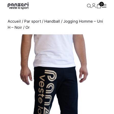
Aller
0
au
contenu
Accueil
/
Par sport
/
Handball
/ Jogging Homme – Uni
H – Noir / Or
-
Short Femme - Uni A - Bleu