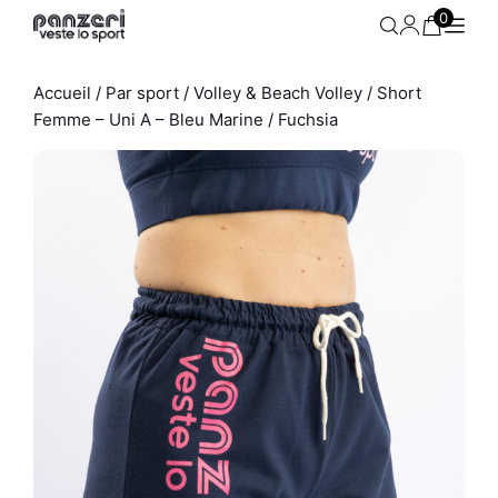
Aller
0
au
contenu
Accueil
/
Par sport
/
Volley & Beach Volley
/ Short
Femme – Uni A – Bleu Marine / Fuchsia
Ensemble Débardeur -
r /
Cannes A et Hot pants -