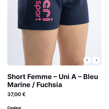
Cannes H
R
0,00
€
+
AJOUTER
Short Femme – Uni A – Bleu
Marine / Fuchsia
37,00
€
Couleur