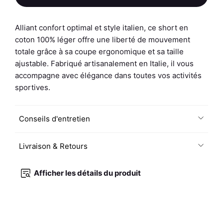
de
Short
Femme
Alliant confort optimal et style italien, ce short en
-
coton 100% léger offre une liberté de mouvement
Uni
totale grâce à sa coupe ergonomique et sa taille
A
ajustable. Fabriqué artisanalement en Italie, il vous
-
accompagne avec élégance dans toutes vos activités
Bleu
sportives.
Roi
/
Conseils d'entretien
Blanc
Livraison & Retours
Afficher les détails du produit