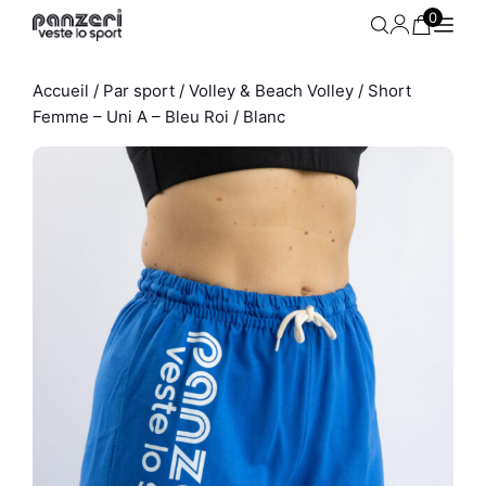
Aller
0
au
contenu
Accueil
/
Par sport
/
Volley & Beach Volley
/ Short
Femme – Uni A – Bleu Roi / Blanc
Ensemble Débardeur -