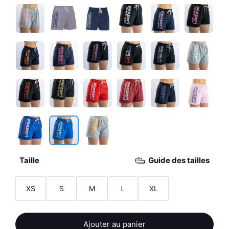
Taille
Guide des tailles
XS
S
M
L
XL
quantité
Ajouter au panier