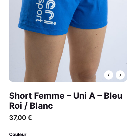
Cannes A et Hot pants -
R
Cannes H
0,00
€
+
AJOUTER
Short Femme – Uni A – Bleu
Roi / Blanc
37,00
€
Couleur