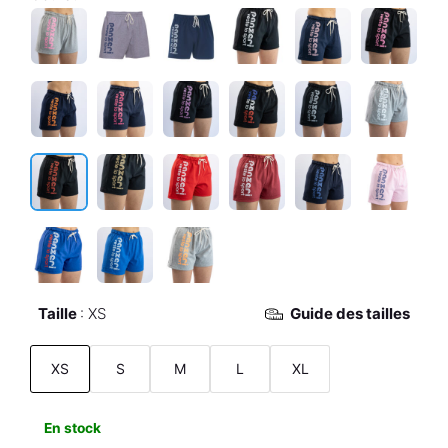
Taille
XS
Guide des tailles
XS
S
M
L
XL
En stock