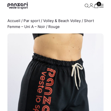
Aller
0
au
contenu
Accueil
/
Par sport
/
Volley & Beach Volley
/ Short
Femme – Uni A – Noir / Rouge
 Noir
Sweat Homme - Easy K - Noir