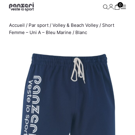
Aller
0
au
contenu
Accueil
/
Par sport
/
Volley & Beach Volley
/ Short
Femme – Uni A – Bleu Marine / Blanc
Sweat Homme - Easy K P71