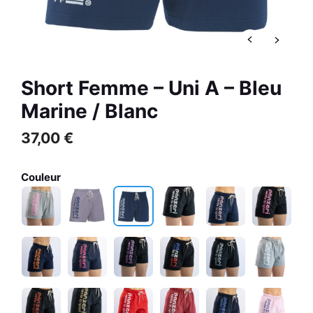
ne /
59,00
€
+
AJOUTER
R
Short Femme – Uni A – Bleu
Marine / Blanc
37,00
€
Couleur