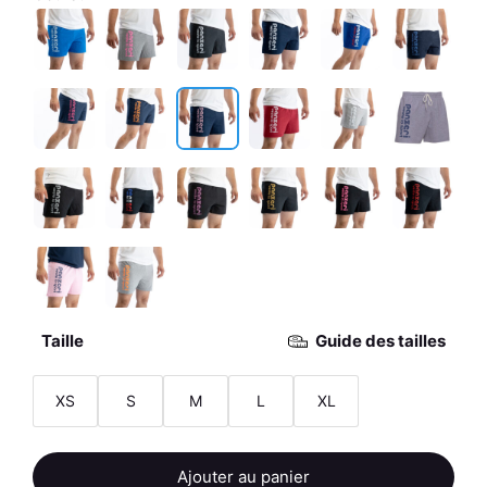
Taille
Guide des tailles
XS
S
M
L
XL
quantité
Ajouter au panier