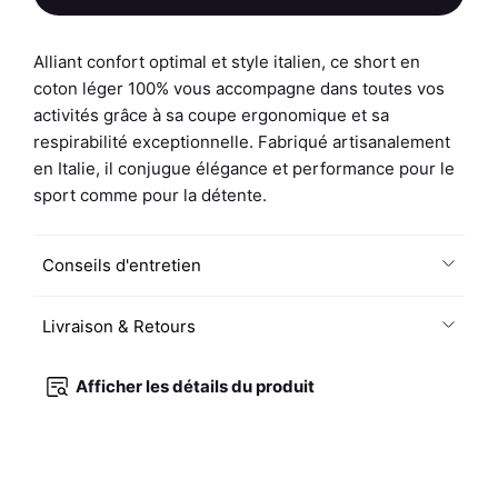
de
Short
Homme
Alliant confort optimal et style italien, ce short en
-
coton léger 100% vous accompagne dans toutes vos
Uni
activités grâce à sa coupe ergonomique et sa
A
respirabilité exceptionnelle. Fabriqué artisanalement
-
en Italie, il conjugue élégance et performance pour le
Bleu
sport comme pour la détente.
Marine
/
Conseils d'entretien
Rose
Livraison & Retours
Afficher les détails du produit