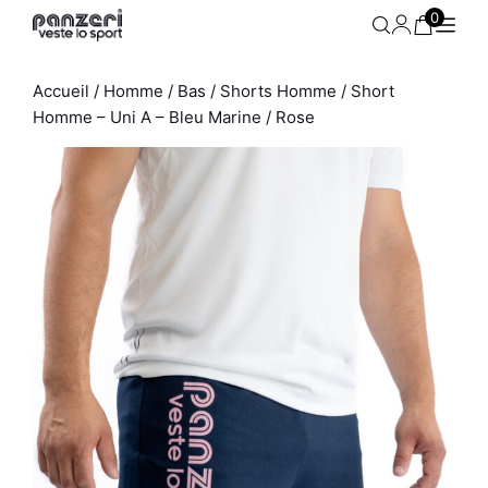
Aller
0
au
contenu
Accueil
/
Homme
/
Bas
/
Shorts Homme
/ Short
Homme – Uni A – Bleu Marine / Rose
Jogging Slim - Uni T -