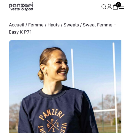
Aller
0
au
contenu
Accueil
/
Femme
/
Hauts
/
Sweats
/ Sweat Femme –
Easy K P71
 -
Ensemble Débardeur -