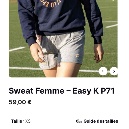
Cannes A et Hot pants -
Cannes H
R
0,00
€
+
AJOUTER
Sweat Femme – Easy K P71
59,00
€
Taille
XS
Guide des tailles