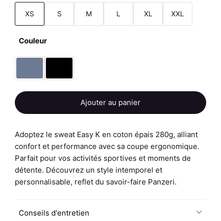
XS
S
M
L
XL
XXL
Couleur
quantité
Ajouter au panier
de
Sweat
Femme
Adoptez le sweat Easy K en coton épais 280g, alliant
-
confort et performance avec sa coupe ergonomique.
Easy
Parfait pour vos activités sportives et moments de
K
détente. Découvrez un style intemporel et
P71
personnalisable, reflet du savoir-faire Panzeri.
Conseils d'entretien