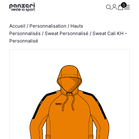
Aller
0
au
contenu
Accueil
/
Personnalisation
/
Hauts
Personnalisés
/
Sweat Personnalisé
/ Sweat Cali KH –
Personnalisé
 -
Jogging Homme - Uni H -