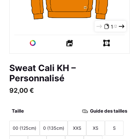
Bleu Marine / Bleu Nacré
59,00
€
R
+
AJOUTER
1
2
Sweat Cali KH –
Personnalisé
92,00
€
Taille
Guide des tailles
00 (125cm)
0 (135cm)
XXS
XS
S