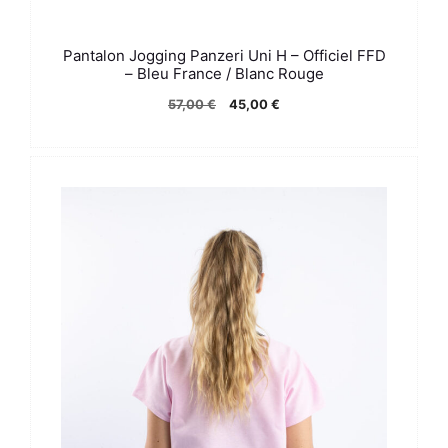
Pantalon Jogging Panzeri Uni H – Officiel FFD
– Bleu France / Blanc Rouge
Le
Le
57,00
€
45,00
€
prix
prix
initial
actuel
était :
est :
57,00 €.
45,00 €.