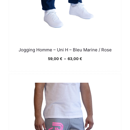
Jogging Homme – Uni H – Bleu Marine / Rose
Plage
59,00
€
–
63,00
€
de
prix :
59,00 €
à
63,00 €