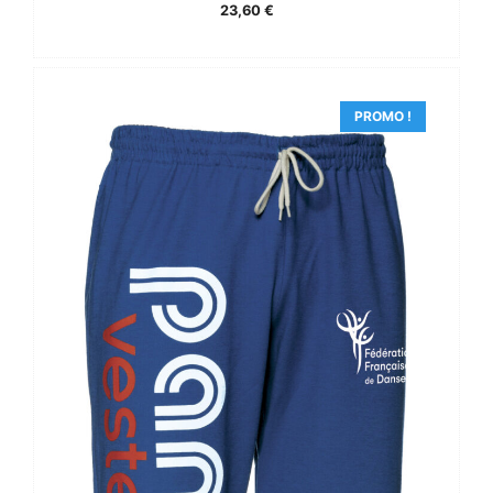
23,60
€
PROMO !