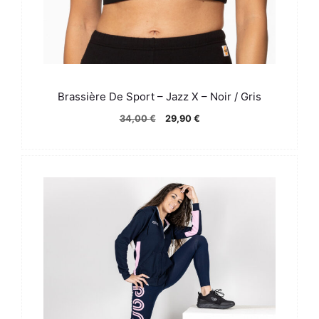
Brassière De Sport – Jazz X – Noir / Gris
Le
Le
34,00
€
29,90
€
prix
prix
initial
actuel
était :
est :
34,00 €.
29,90 €.