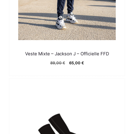
Veste Mixte – Jackson J – Officielle FFD
Le
Le
89,00
€
65,00
€
prix
prix
initial
actuel
était :
est :
89,00 €.
65,00 €.