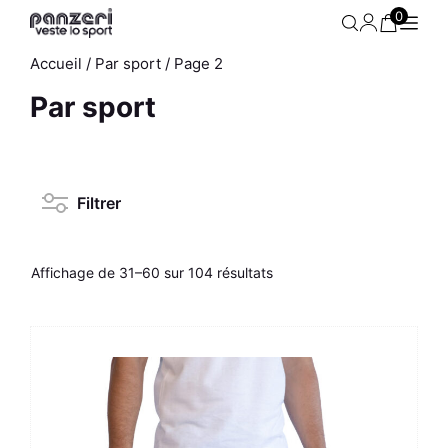
Aller
0
au
contenu
Accueil
/
Par sport
/ Page 2
Par sport
Filtrer
Affichage de 31–60 sur 104 résultats
63
Jogging Homme - Park O -
Ce