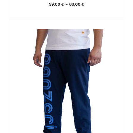
Plage
59,00
€
–
63,00
€
de
prix :
59,00 €
à
63,00 €