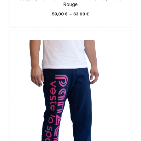
Rouge
Plage
59,00
€
–
63,00
€
de
prix :
59,00 €
à
63,00 €