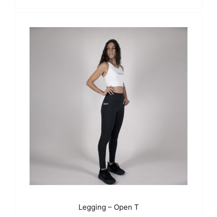
prix :
30,00 €
à
34,00 €
Legging – Open T