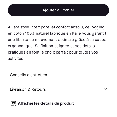
quantité
Ajouter au panier
de
Jogging
Homme
Alliant style intemporel et confort absolu, ce jogging
-
en coton 100% naturel fabriqué en Italie vous garantit
Uni
une liberté de mouvement optimale grâce à sa coupe
H
ergonomique. Sa finition soignée et ses détails
-
pratiques en font le choix parfait pour toutes vos
Noir
activités.
/
Blanc
Conseils d'entretien
Livraison & Retours
Afficher les détails du produit