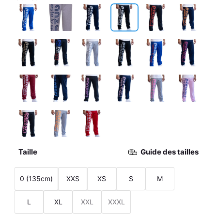
Taille
Guide des tailles
0 (135cm)
XXS
XS
S
M
L
XL
XXL
XXXL