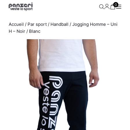
Aller
0
au
contenu
Accueil
/
Par sport
/
Handball
/ Jogging Homme – Uni
H – Noir / Blanc
 -
Bermuda Homme - Park B -