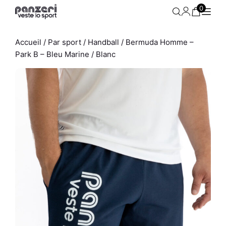
Aller
0
au
contenu
Accueil
/
Par sport
/
Handball
/ Bermuda Homme –
Park B – Bleu Marine / Blanc
Bermuda Homme - Park B -