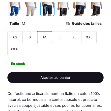
Taille
M
Guide des tailles
XS
S
M
L
XL
XXL
XXXL
En stock
Ajouter au panier
Confectionné artisanalement en Italie en coton 100%
naturel, ce bermuda allie confort absolu et praticité
avec sa coupe ajustable et ses poches fonctionnelles.