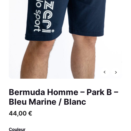
Noir / France
R
56,00
€
+
AJOUTER
Bermuda Homme – Park B –
Bleu Marine / Blanc
44,00
€
Couleur